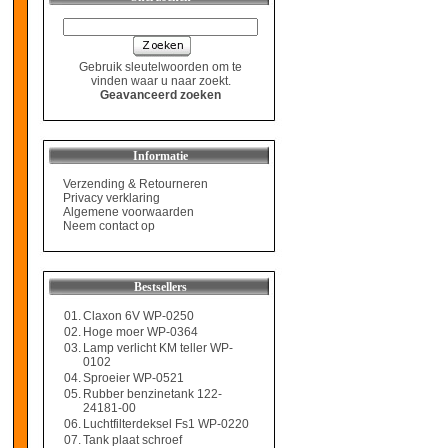
Gebruik sleutelwoorden om te
vinden waar u naar zoekt.
Geavanceerd zoeken
Informatie
Verzending & Retourneren
Privacy verklaring
Algemene voorwaarden
Neem contact op
Bestsellers
01.
Claxon 6V WP-0250
02.
Hoge moer WP-0364
03.
Lamp verlicht KM teller WP-
0102
04.
Sproeier WP-0521
05.
Rubber benzinetank 122-
24181-00
06.
Luchtfilterdeksel Fs1 WP-0220
07.
Tank plaat schroef