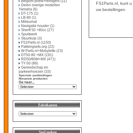
Belgom poets+reinigers
(11)
FS1Parts.nl, kunt u 
Delen overige modellen
Yamaha
(6)
uw bestellingen.
DT-175
(1)
LB-80
(1)
Milieumat
Navigatie houder
(1)
Sherff 50 +80cc
(27)
Spuitwerk
Stuurkuip
(3)
FS1Parts.nl
(1150)
Pakkingsets.org
(22)
W-Parts.nl+Mobylette
(23)
DT50-80 +MX
(191)
RD50/80M+MX
(471)
TY-50
(88)
Gereedschap en
parkeerhoezen
(33)
Speciale aanbiedingen
Nieuwste producten
Ga naar...
Fabrikanten
Snel zoeken