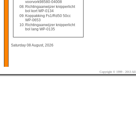
voorvork98580-04008
08.
Richtingaanwijzer knipperlicht
bol kort WP-0134
09.
Koppakking Fs1/Rd50 50cc
WP-0653
10.
Richtingaanwijzer knipperlicht
bol lang WP-0135
Saturday 08 August, 2026
Copyright © 1999 - 2013 All 