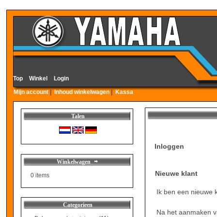
Top
»
Winkel
»
Login
Mijn account
|
Inhoud winkelwagen
|
Kassa
Talen
Inloggen
Winkelwagen
Nieuwe klant
0 items
Ik ben een nieuwe k
Categorieen
Na het aanmaken va