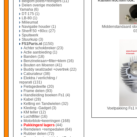
Klanten kochten ook:
Belgom poets+reinigers
(11)
Delen overige modellen
Yamaha
(6)
DT-175
(1)
LB-80
(1)
Milieumat
Navigatie houder
(1)
Middenstandaard sto
Sherff 50 +80cc
(27)
0
Spuitwerk
Stuurkuip
(3)
FS1Parts.nl
(1150)
Achter schokbreker
(23)
Actie aanbieding
(1)
Banden
(18)
Benzinekraan+filter+klem
(16)
Bouten en Moeren
(41)
Buddy seat/zadel +overtrek
(22)
Caburateur
(38)
Elektra / verlichting /
reparati
(131)
Fietsgedeelte
(20)
Frame delen
(93)
Handleiding boeken Fs1
(4)
Kabel
(28)
Ketting en Tandwielen
(32)
Kleding -Gadget
(3)
Voetpakking Fs1
KM teller
(12)
Luchtfilter
(16)
Motorblok+keerringen
(168)
Pakkingen/ lagers
(44)
Remdelen +rempedalen
(64)
Rubber delen
(72)