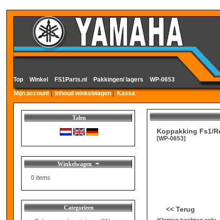
Top
»
Winkel
»
FS1Parts.nl
»
Pakkingen/ lagers
»
WP-0653
Mijn account
|
Inhoud winkelwagen
|
Kassa
Talen
Koppakking Fs1/R
[WP-0653]
Winkelwagen
0 items
Categorieen
<< Terug