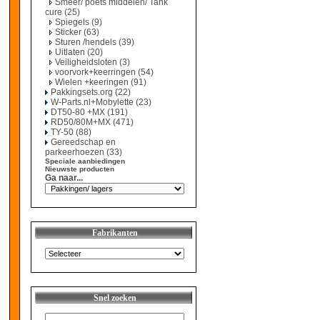
Smeer/ poets middelen/ Tank
cure
(25)
Spiegels
(9)
Sticker
(63)
Sturen /hendels
(39)
Uitlaten
(20)
Veiligheidsloten
(3)
voorvork+keerringen
(54)
Wielen +keeringen
(91)
Pakkingsets.org
(22)
W-Parts.nl+Mobylette
(23)
DT50-80 +MX
(191)
RD50/80M+MX
(471)
TY-50
(88)
Gereedschap en
parkeerhoezen
(33)
Speciale aanbiedingen
Nieuwste producten
Ga naar...
Fabrikanten
Snel zoeken